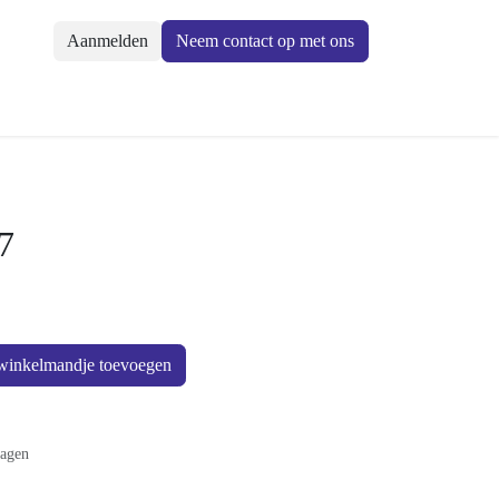
Aanmelden
Neem contact op met ons
27
an winkelmandje toevoegen
n 30 dagen
en