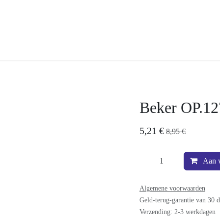
7
Beker OP.1
5,21
€
8,95
€
A
Algemene voorwaarden
Geld-terug-garantie va
Verzending: 2-3 werkdag