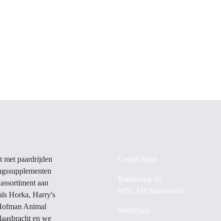
lles wat met
Gersal Sport
ccessoires tot
Battenweg 16
cten. We
6051 AD Maasbracht
ducten van hoge
y's Horse,
Nederland
fman Animal