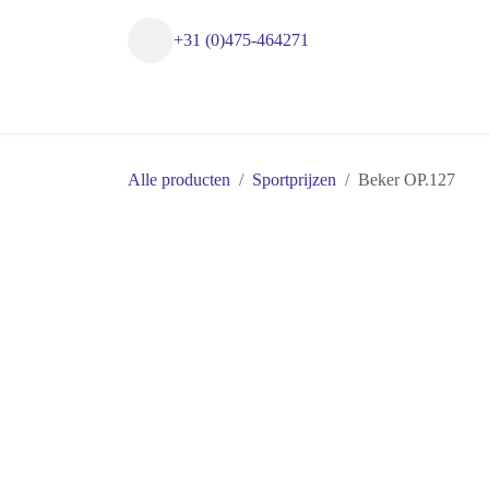
Overslaan naar inhoud
+31 (0)475-464271
Startpagina
Winkel
Alle producten
Sportprijzen
Beker OP.12