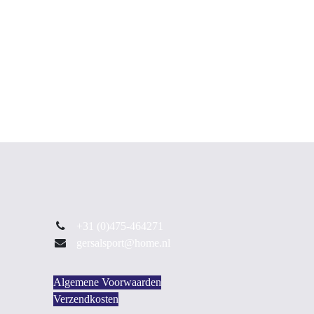
+31 (0)475-464271
gersalsport@home.nl
Algemene Voorwaarden
Verzendkosten