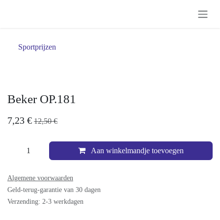
Overslaan naar inhoud
Sportprijzen
Beker OP.181
7,23
€
12,50
€
Aan winkelmandje toevoegen
Algemene voorwaarden
Geld-terug-garantie van 30 dagen
Verzending: 2-3 werkdagen