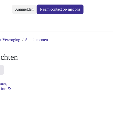
Aanmelden
Neem contact op met ons
eek + Verzorging
Supplementen
richten
mine,
ïtine