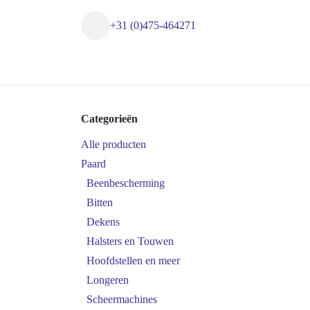
Overslaan naar inhoud
+31 (0)475-464271
Startpagina
Winkel
Categorieën
Alle producten
Paard
Beenbescherming
Bitten
Dekens
Halsters en Touwen
Hoofdstellen en meer
Longeren
Scheermachines