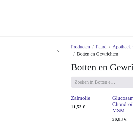
Producten
Paard
Apoth
Botten en Gewrichten
Botten en Gew
Zalmolie
Glucosa
Chondro
11,53
€
& MSM
50,83
€